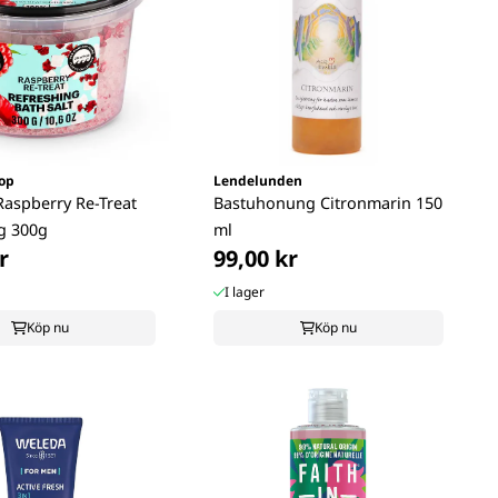
op
Lendelunden
 Raspberry Re-Treat
Bastuhonung Citronmarin 150
g 300g
ml
r
99,00 kr
I lager
Köp nu
Köp nu