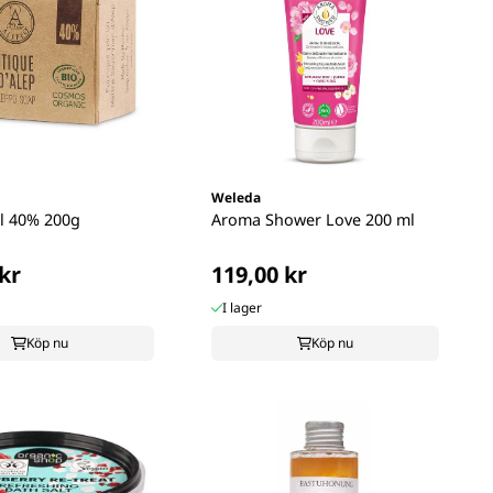
Weleda
l 40% 200g
Aroma Shower Love 200 ml
kr
119,00 kr
I lager
Köp nu
Köp nu