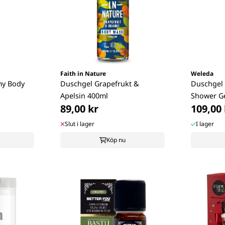
Faith in Nature
Weleda
my Body
Duschgel Grapefrukt &
Duschgel 
Apelsin 400ml
Shower G
89,00 kr
109,00 
Slut i lager
I lager
Köp nu