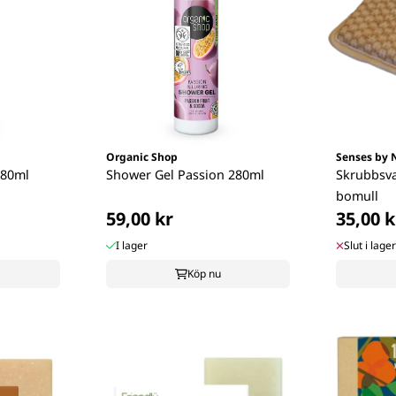
Organic Shop
Senses by 
280ml
Shower Gel Passion 280ml
Skrubbsva
bomull
59,00 kr
35,00 k
I lager
Slut i lager
Köp nu