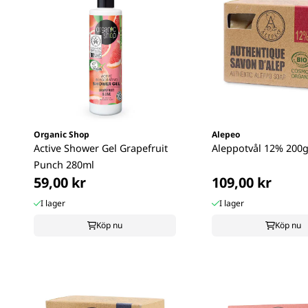
Organic Shop
Alepeo
Active Shower Gel Grapefruit
Aleppotvål 12% 200
Punch 280ml
59,00 kr
109,00 kr
I lager
I lager
Köp nu
Köp nu