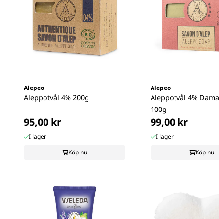
Alepeo
Alepeo
Aleppotvål 4% 200g
Aleppotvål 4% Dama
100g
95,00 kr
99,00 kr
I lager
I lager
Köp nu
Köp nu