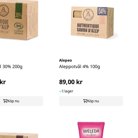
Alepeo
l 30% 200g
Aleppotvål 4% 100g
kr
89,00 kr
I lager
Köp nu
Köp nu