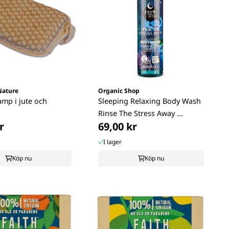
Nature
Organic Shop
mp i jute och
Sleeping Relaxing Body Wash
Rinse The Stress Away ...
r
69,00 kr
I lager
Köp nu
Köp nu