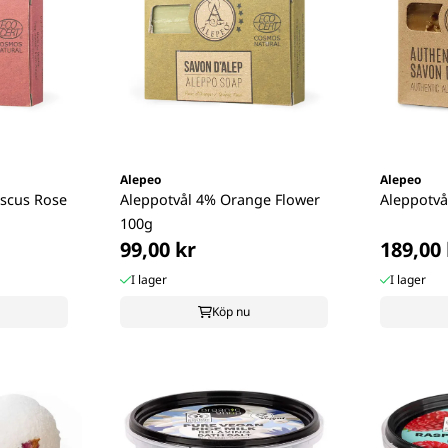
Alepeo
Alepeo
scus Rose
Aleppotvål 4% Orange Flower
Aleppotvå
100g
99,00 kr
189,00 
I lager
I lager
Köp nu