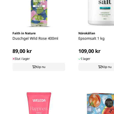
Faith in Nature
Närokällan
Duschgel Wild Rose 400ml
Epsomsalt 1 kg
89,00 kr
109,00 kr
Slut i lager
I lager
Köp nu
Köp nu