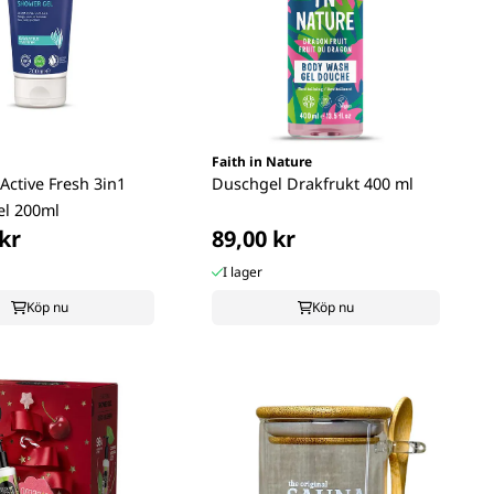
Faith in Nature
Active Fresh 3in1
Duschgel Drakfrukt 400 ml
el 200ml
kr
89,00 kr
I lager
Köp nu
Köp nu