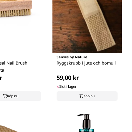
Senses by Nature
sal Nail Brush,
Ryggskrubb i jute och bomull
ta
r
59,00 kr
Slut i lager
Köp nu
Köp nu