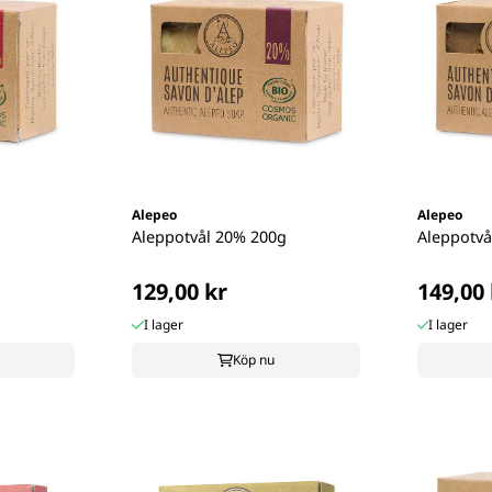
Alepeo
Alepeo
g
Aleppotvål 20% 200g
Aleppotvå
129,00 kr
149,00 
I lager
I lager
Köp nu