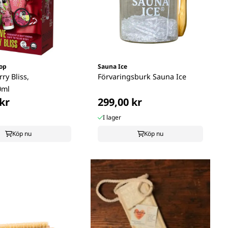
op
Sauna Ice
rry Bliss,
Förvaringsburk Sauna Ice
0ml
kr
299,00 kr
I lager
Köp nu
Köp nu