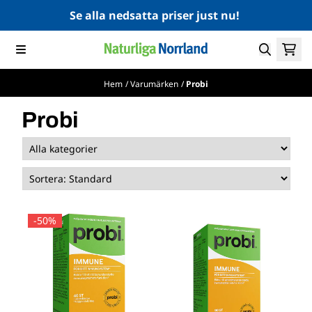
Hoppa till innehåll
Se alla nedsatta priser just nu!
Hem
/
Varumärken
/
Probi
Probi
-50%