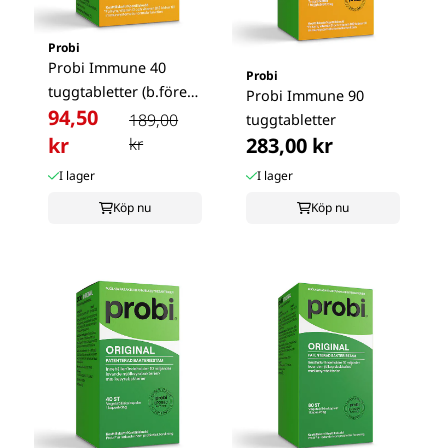
Probi
Probi Immune 40
Probi
tuggtabletter (b.före
Probi Immune 90
94,50
2026-08-30)
189,00
tuggtabletter
kr
283,00 kr
kr
I lager
I lager
Köp nu
Köp nu