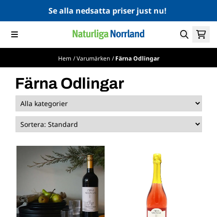
Hoppa till innehåll
Se alla nedsatta priser just nu!
Hem
/
Varumärken
/
Färna Odlingar
Färna Odlingar