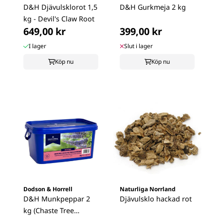
D&H Djävulsklorot 1,5
D&H Gurkmeja 2 kg
kg - Devil's Claw Root
649,00 kr
399,00 kr
I lager
Slut i lager
Köp nu
Köp nu
Dodson & Horrell
Naturliga Norrland
D&H Munkpeppar 2
Djävulsklo hackad rot
kg (Chaste Tree