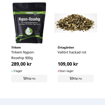
Trikem
Örtagården
Trikem Nypon-
Vallört hackad rot
Rosehip 900g
289,00 kr
109,00 kr
I lager
Slut i lager
Köp nu
Köp nu