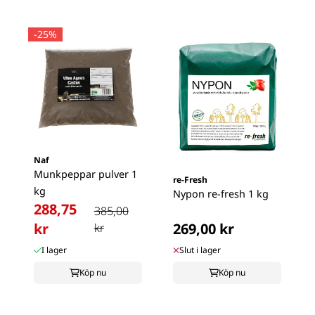
-25%
Naf
Munkpeppar pulver 1
re-Fresh
kg
Nypon re-fresh 1 kg
288,75
385,00
kr
269,00 kr
kr
I lager
Slut i lager
Köp nu
Köp nu