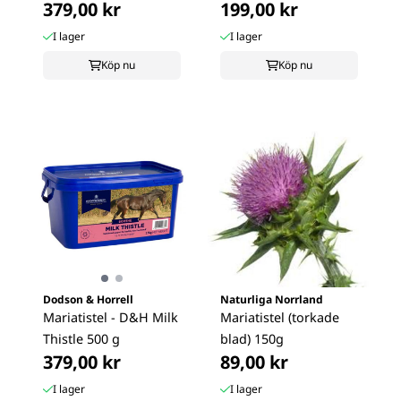
379,00 kr
199,00 kr
Berries)
I lager
I lager
Köp nu
Köp nu
Dodson & Horrell
Naturliga Norrland
Mariatistel - D&H Milk
Mariatistel (torkade
Thistle 500 g
blad) 150g
379,00 kr
89,00 kr
I lager
I lager