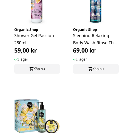
Organic Shop
Organic Shop
Shower Gel Passion
Sleeping Relaxing
280ml
Body Wash Rinse The
59,00 kr
69,00 kr
Stress Away ...
I lager
I lager
Köp nu
Köp nu