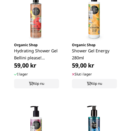
Organic Shop
Organic Shop
Hydrating Shower Gel
Shower Gel Energy
Bellini please!
280ml
59,00 kr
59,00 kr
Watermelon & ...
I lager
Slut i lager
Köp nu
Köp nu