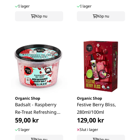
I lager
I lager
Köp nu
Köp nu
Organic Shop
Organic Shop
Badsalt - Raspberry
Festive Berry Bliss,
Re-Treat Refreshing
280ml/100ml
59,00 kr
129,00 kr
300g
I lager
Slut i lager
Köp nu
Köp nu