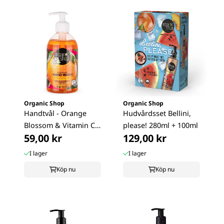
Organic Shop
Organic Shop
Handtvål - Orange
Hudvårdsset Bellini,
Blossom & Vitamin C
please! 280ml + 100ml
59,00 kr
129,00 kr
400ml
I lager
I lager
Köp nu
Köp nu