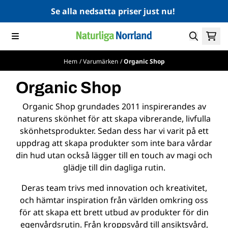
Hoppa till innehåll
Se alla nedsatta priser just nu!
Hem
/
Varumärken
/
Organic Shop
Organic Shop
Organic Shop grundades 2011 inspirerandes av
naturens skönhet för att skapa vibrerande, livfulla
skönhetsprodukter. Sedan dess har vi varit på ett
uppdrag att skapa produkter som inte bara vårdar
din hud utan också lägger till en touch av magi och
glädje till din dagliga rutin.
Deras team trivs med innovation och kreativitet,
och hämtar inspiration från världen omkring oss
för att skapa ett brett utbud av produkter för din
egenvårdsrutin. Från kroppsvård till ansiktsvård,