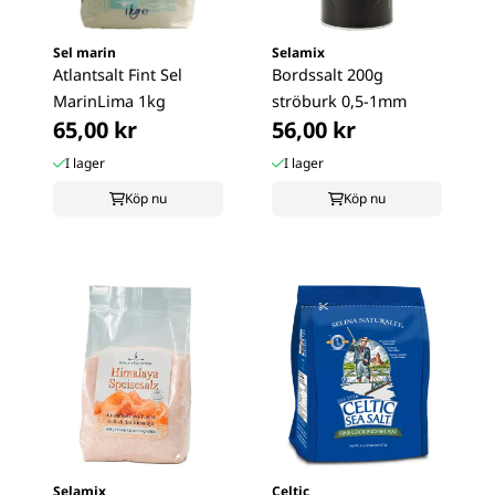
Sel marin
Selamix
Atlantsalt Fint Sel
Bordssalt 200g
MarinLima 1kg
ströburk 0,5-1mm
65,00 kr
56,00 kr
I lager
I lager
Köp nu
Köp nu
Selamix
Celtic