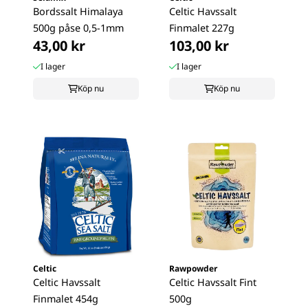
Bordssalt Himalaya
Celtic Havssalt
500g påse 0,5-1mm
Finmalet 227g
43,00 kr
103,00 kr
I lager
I lager
Köp nu
Köp nu
Celtic
Rawpowder
Celtic Havssalt
Celtic Havssalt Fint
Finmalet 454g
500g