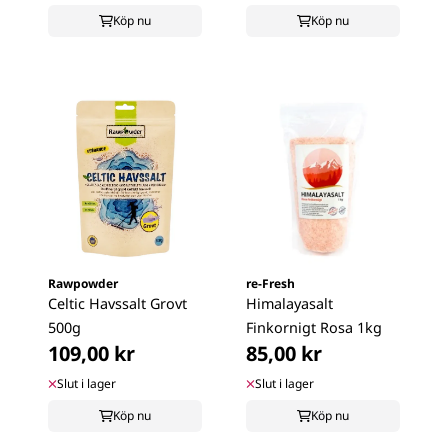
Köp nu
Köp nu
Rawpowder
re-Fresh
Celtic Havssalt Grovt
Himalayasalt
500g
Finkornigt Rosa 1kg
109,00 kr
85,00 kr
Slut i lager
Slut i lager
Köp nu
Köp nu