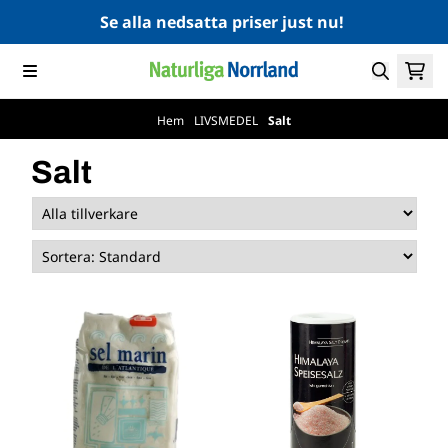
Hoppa till innehåll
Se alla nedsatta priser just nu!
Hem
/
LIVSMEDEL
/
Salt
Salt