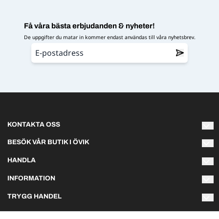
Få våra bästa erbjudanden & nyheter!
De uppgifter du matar in kommer endast användas till våra nyhetsbrev.
KONTAKTA OSS
Varmt välkommen att kontakta oss om du har några frågor!
BESÖK VÅR BUTIK I ÖVIK
Naturliga Norrland AB
HANDLA
info@naturliganorrland.se
Hästmarksvägen 3L
Villkor
891 38 Örnsköldsvik
INFORMATION
Telefon 073-141 75 03
Om oss
TRYGG HANDEL
Sommartider:
Kontakta oss
Vi skickar ditt paket med Schenker, normalt inom 1-2
Måndag & torsdag 10-18
Nyhetsbrev