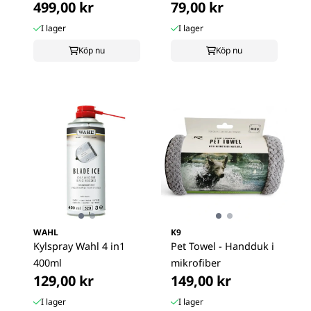
499,00 kr
79,00 kr
vit/svart
I lager
I lager
Köp nu
Köp nu
WAHL
K9
Kylspray Wahl 4 in1
Pet Towel - Handduk i
400ml
mikrofiber
129,00 kr
149,00 kr
I lager
I lager