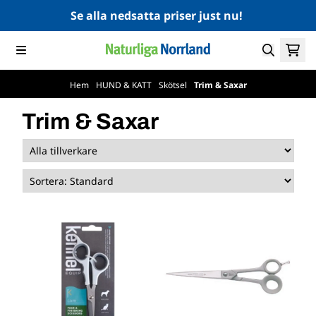
Hoppa till innehåll
Se alla nedsatta priser just nu!
Hem
/
HUND & KATT
/
Skötsel
/
Trim & Saxar
Trim & Saxar