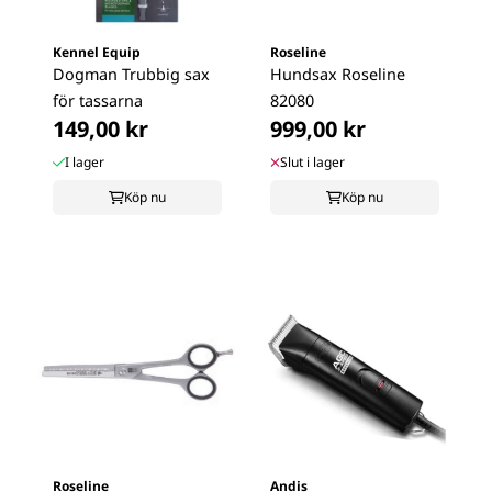
Kennel Equip
Roseline
Dogman Trubbig sax
Hundsax Roseline
för tassarna
82080
149,00 kr
999,00 kr
I lager
Slut i lager
Köp nu
Köp nu
Roseline
Andis