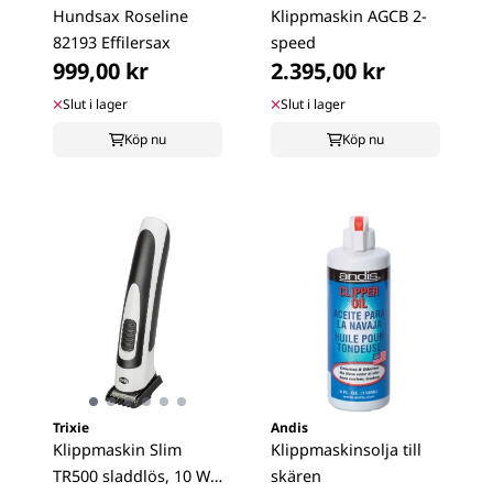
Hundsax Roseline
Klippmaskin AGCB 2-
82193 Effilersax
speed
999,00 kr
2.395,00 kr
Slut i lager
Slut i lager
Köp nu
Köp nu
Trixie
Andis
Klippmaskin Slim
Klippmaskinsolja till
TR500 sladdlös, 10 W,
skären