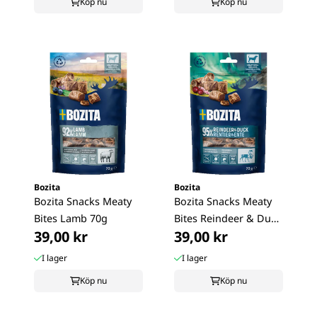
Köp nu
Köp nu
Bozita
Bozita
Bozita Snacks Meaty
Bozita Snacks Meaty
Bites Lamb 70g
Bites Reindeer & Duck
39,00 kr
39,00 kr
70g
I lager
I lager
Köp nu
Köp nu