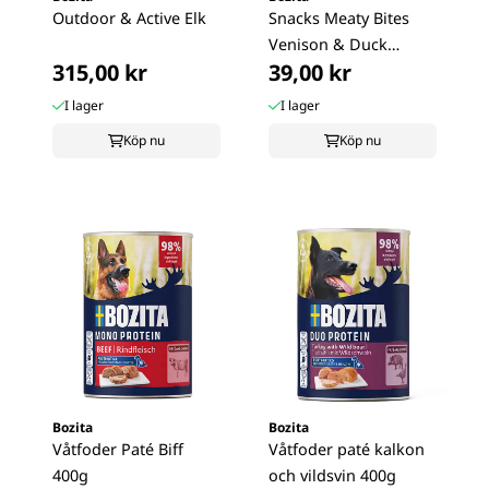
Outdoor & Active Elk
Snacks Meaty Bites
Venison & Duck
315,00 kr
39,00 kr
Hundgodis 70g
I lager
I lager
Köp nu
Köp nu
Bozita
Bozita
Våtfoder Paté Biff
Våtfoder paté kalkon
400g
och vildsvin 400g