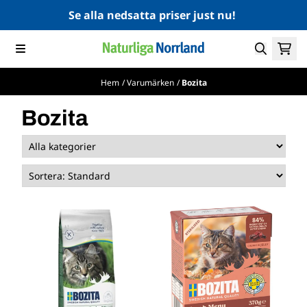
Hoppa till innehåll
Se alla nedsatta priser just nu!
Hem
/
Varumärken
/
Bozita
Bozita