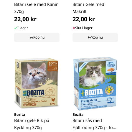
Bitar i Gele med Kanin
Bitar i Gele med
370g
Makrill
22,00 kr
22,00 kr
I lager
Slut i lager
Köp nu
Köp nu
Bozita
Bozita
Bitar i gelé Rik på
Bitar i sås med
Kyckling 370g
Fjällröding 370g - för