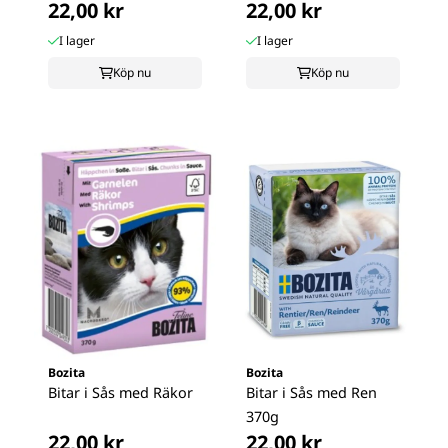
22,00 kr
22,00 kr
...
I lager
I lager
Köp nu
Köp nu
Bozita
Bozita
Bitar i Sås med Räkor
Bitar i Sås med Ren
370g
22,00 kr
22,00 kr