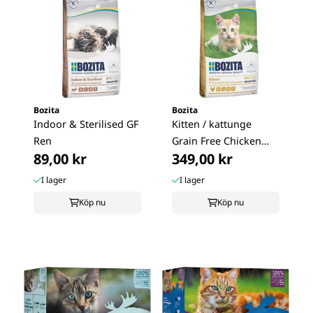
Bozita
Bozita
Indoor & Sterilised GF
Kitten / kattunge
Ren
Grain Free Chicken
89,00 kr
349,00 kr
2kg
I lager
I lager
Köp nu
Köp nu