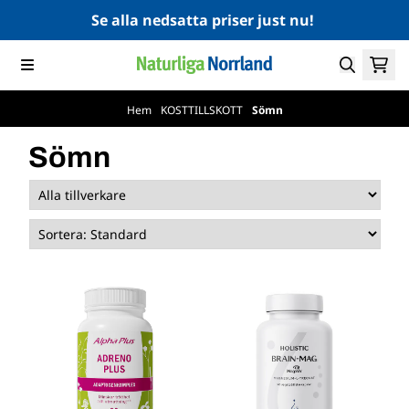
Hoppa till innehåll
Se alla nedsatta priser just nu!
Hem
/
KOSTTILLSKOTT
/
Sömn
Sömn