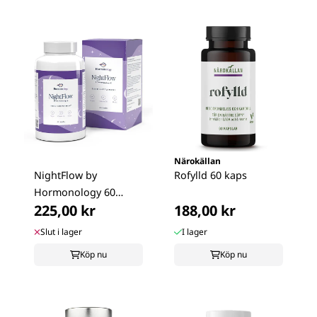
Närokällan
NightFlow by
Rofylld 60 kaps
Hormonology 60
225,00 kr
188,00 kr
kapslar
Slut i lager
I lager
Köp nu
Köp nu