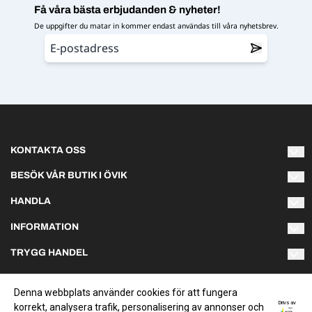
Få våra bästa erbjudanden & nyheter!
De uppgifter du matar in kommer endast användas till våra nyhetsbrev.
KONTAKTA OSS
Varmt välkommen att kontakta oss om du har några frågor!
BESÖK VÅR BUTIK I ÖVIK
Naturliga Norrland AB
HANDLA
info@naturliganorrland.se
Hästmarksvägen 3L
Villkor
891 38 Örnsköldsvik
INFORMATION
Telefon 073-141 75 03
Om oss
TRYGG HANDEL
Sommartider:
Kontakta oss
Vi skickar ditt paket med Schenker, normalt inom 1-2
Måndag & torsdag 10-18
Nyhetsbrev
arbetsdagar. Handlar du för över 750 kr bjuder vi på frakten.
Skapa konto
Tisdag - onsdag 10-17
Denna webbplats använder cookies för att fungera
Betala tryggt och enkelt med Klarna.
Fredagar 10-17
Drivs av
korrekt, analysera trafik, personalisering av annonser och