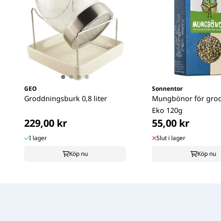
GEO
Sonnentor
Groddningsburk 0,8 liter
Mungbönor för gro
Eko 120g
229,00 kr
55,00 kr
I lager
Slut i lager
Köp nu
Köp nu