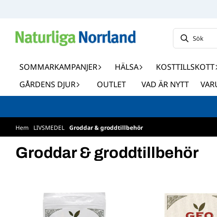
Hoppa till innehåll
SOMMARKAMPANJER
HÄLSA
KOSTTILLSKOTT
GÅRDENS DJUR
OUTLET
VAD ÄR NYTT
VAR
Hem
/
LIVSMEDEL
/
Groddar & groddtillbehör
Groddar & groddtillbehör