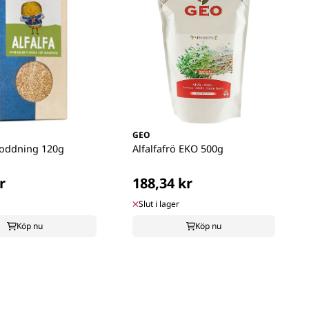
GEO
groddning 120g
Alfalfafrö EKO 500g
r
188,34 kr
Slut i lager
Köp nu
Köp nu