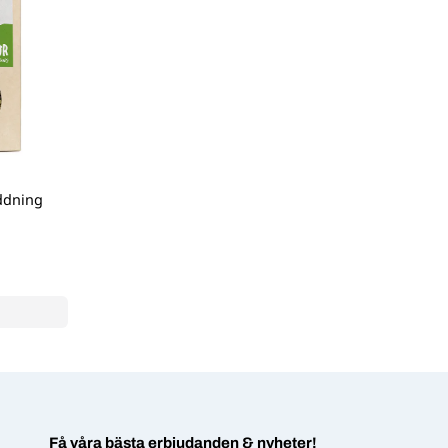
ddning
Få våra bästa erbjudanden & nyheter!