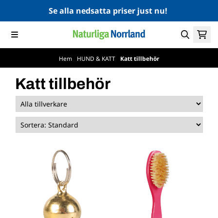
Hoppa till innehåll
Se alla nedsatta priser just nu!
Hem
/
HUND & KATT
/
Katt tillbehör
Katt tillbehör