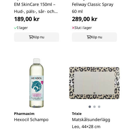
EM SkinCare 150ml –
Feliway Classic Spray
Hud-, päls-, sår- och
60 ml
189,00 kr
289,00 kr
...
I lager
Slut i lager
Köp nu
Köp nu
Pharmaxim
Trixie
Hexocil Schampo
Matskålsunderlägg
Leo, 44×28 cm