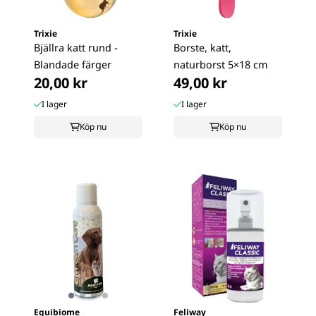
Trixie
Trixie
Bjällra katt rund -
Borste, katt,
Blandade färger
naturborst 5×18 cm
20,00 kr
49,00 kr
I lager
I lager
Köp nu
Köp nu
Equibiome
Feliway