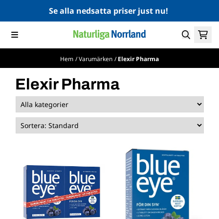
Hoppa till innehåll
Se alla nedsatta priser just nu!
Hem
/
Varumärken
/
Elexir Pharma
Elexir Pharma