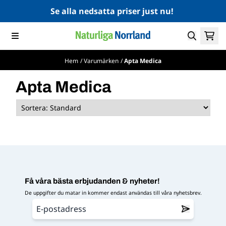
Hoppa till innehåll
Se alla nedsatta priser just nu!
Hem
/
Varumärken
/
Apta Medica
Apta Medica
Få våra bästa erbjudanden & nyheter!
De uppgifter du matar in kommer endast användas till våra nyhetsbrev.