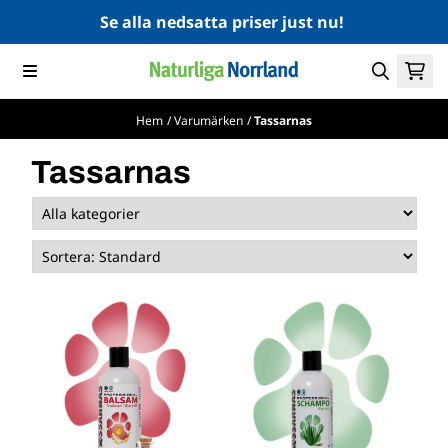
Hoppa till innehåll
Se alla nedsatta priser just nu!
Hem
/
Varumärken
/
Tassarnas
Tassarnas