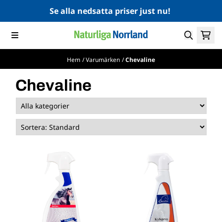
Hoppa till innehåll
Se alla nedsatta priser just nu!
Hem
/
Varumärken
/
Chevaline
Chevaline