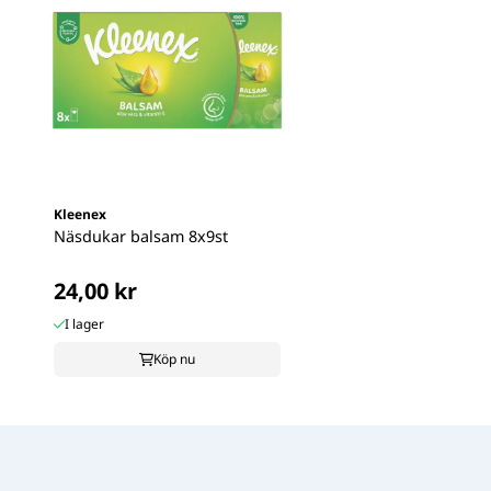
Kleenex
Näsdukar balsam 8x9st
24,00 kr
I lager
Köp nu