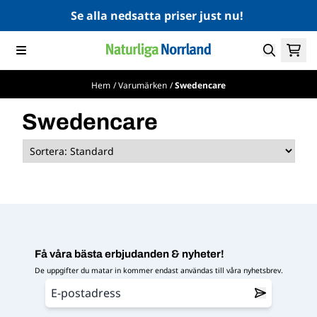
Hoppa till innehåll
Se alla nedsatta priser just nu!
Hem
/
Varumärken
/
Swedencare
Swedencare
Få våra bästa erbjudanden & nyheter!
De uppgifter du matar in kommer endast användas till våra nyhetsbrev.