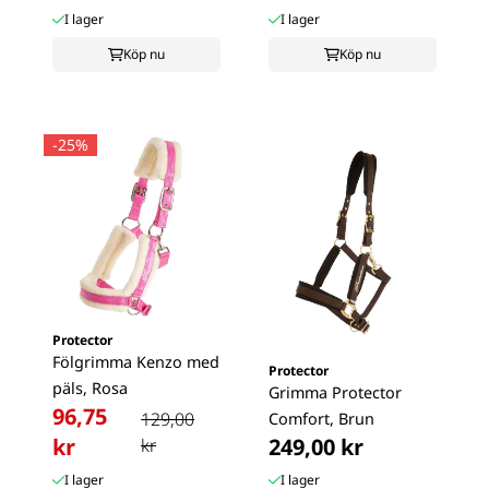
I lager
I lager
Köp nu
Köp nu
-25%
Protector
Fölgrimma Kenzo med
Protector
päls, Rosa
Grimma Protector
96,75
129,00
Comfort, Brun
kr
249,00 kr
kr
I lager
I lager