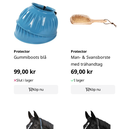
Protector
Protector
Gummiboots blå
Man- & Svansborste
med trähandtag
99,00 kr
69,00 kr
Slut i lager
I lager
Köp nu
Köp nu