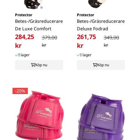
Protector
Protector
Betes-/Gräsreducerare
Betes-/Gräsreducerare
De Luxe Comfort
Deluxe Fodrad
284,25
261,75
379,00
349,00
kr
kr
kr
kr
I lager
I lager
Köp nu
Köp nu
-20%