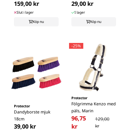
159,00 kr
29,00 kr
Slut i lager
I lager
Köp nu
Köp nu
-25%
Protector
Fölgrimma Kenzo med
Protector
päls, Marin
Dandyborste mjuk
96,75
129,00
18cm
39,00 kr
kr
kr