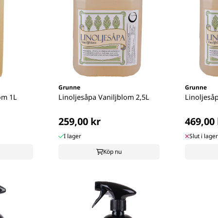
Grunne
Grunne
lom 1L
Linoljesåpa Vaniljblom 2,5L
Linoljeså
259,00 kr
469,00 
I lager
Slut i lager
Köp nu