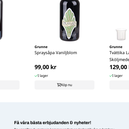
Grunne
Grunne
Spraysåpa Vaniljblom
Tvättika 
Sköljmede
99,00 kr
129,00 
I lager
I lager
Köp nu
Få våra bästa erbjudanden & nyheter!