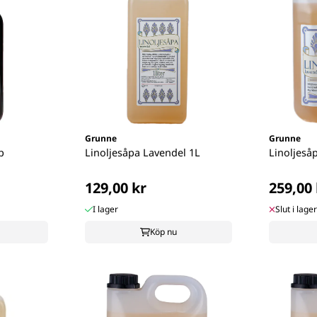
Grunne
Grunne
p
Linoljesåpa Lavendel 1L
Linoljeså
129,00 kr
259,00 
I lager
Slut i lager
Köp nu