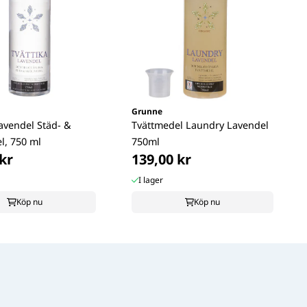
Grunne
Lavendel Städ- &
Tvättmedel Laundry Lavendel
l, 750 ml
750ml
kr
139,00 kr
I lager
Köp nu
Köp nu