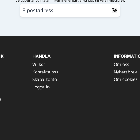
De uppgifter du matar in kommer endast användas till våra nyhetsbrev.
IK
HANDLA
INFORMATI
Villkor
Om oss
Kontakta oss
Nyhetsbrev
Skapa konto
Om cookies
Logga in
8