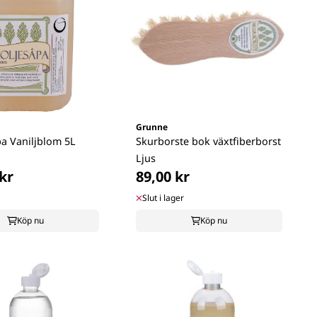
Grunne
pa Vaniljblom 5L
Skurborste bok växtfiberborst
Ljus
kr
89,00 kr
Slut i lager
Köp nu
Köp nu