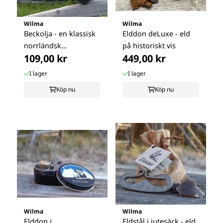
Wilma
Wilma
Beckolja - en klassisk
Elddon deLuxe - eld
norrländsk
på historiskt vis
109,00 kr
449,00 kr
skogsparfym
I lager
I lager
Köp nu
Köp nu
Wilma
Wilma
Elddon i
Eldstål i jutesäck - eld