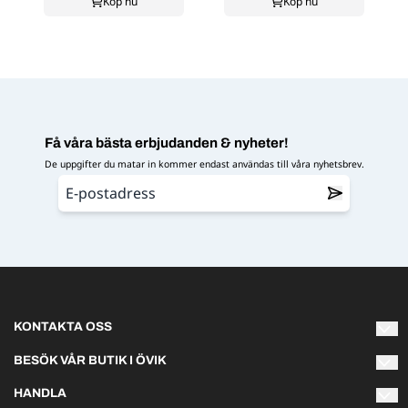
Köp nu
Köp nu
Få våra bästa erbjudanden & nyheter!
De uppgifter du matar in kommer endast användas till våra nyhetsbrev.
KONTAKTA OSS
Varmt välkommen att kontakta oss om du har några frågor!
BESÖK VÅR BUTIK I ÖVIK
Naturliga Norrland AB
HANDLA
info@naturliganorrland.se
Hästmarksvägen 3L