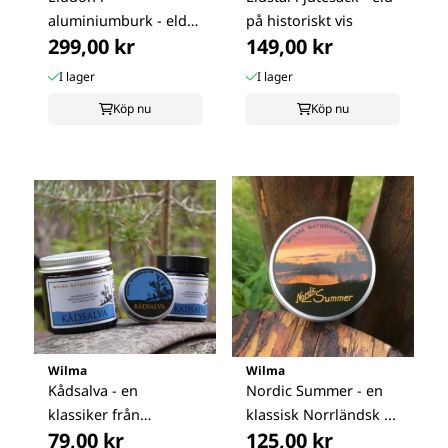
aluminiumburk - eld
på historiskt vis
299,00 kr
149,00 kr
på historiskt vis
I lager
I lager
Köp nu
Köp nu
Wilma
Wilma
Kådsalva - en
Nordic Summer - en
klassiker från
klassisk Norrländsk ...
79,00 kr
125,00 kr
skogarna i norr