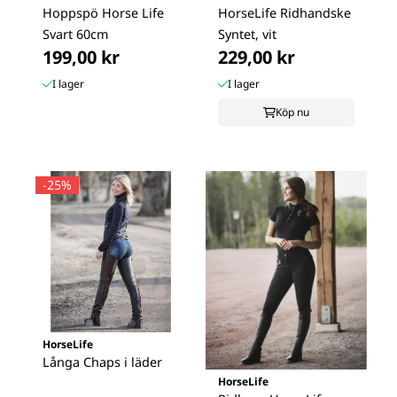
Hoppspö Horse Life
HorseLife Ridhandske
Svart 60cm
Syntet, vit
199,00 kr
229,00 kr
I lager
I lager
Köp nu
-25%
HorseLife
Långa Chaps i läder
HorseLife