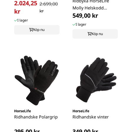
Ridbyxa HorseLife
2.024,25
2.699,00
Molly Helskodd
kr
kr
549,00 kr
Silicon, Svart
I lager
I lager
Köp nu
Köp nu
HorseLife
HorseLife
Ridhandske Polargrip
Ridhandske vinter
295,00 kr
349,00 kr