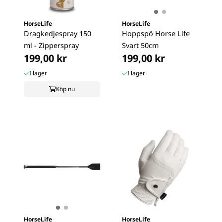
HorseLife
HorseLife
Dragkedjespray 150
Hoppspö Horse Life
ml - Zipperspray
Svart 50cm
199,00 kr
199,00 kr
I lager
I lager
Köp nu
HorseLife
HorseLife