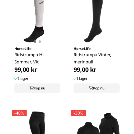
HorseLife
HorseLife
Ridstrumpa HL
Ridstrumpa Vinter,
Sommar, Vit
merinoull
99,00 kr
99,00 kr
I lager
I lager
Köp nu
Köp nu
-40%
-30%