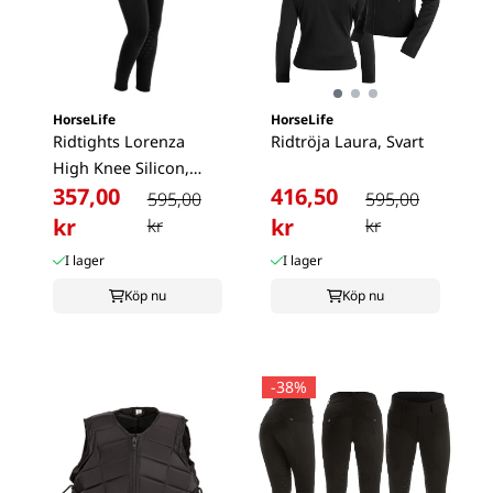
HorseLife
HorseLife
Ridtights Lorenza
Ridtröja Laura, Svart
High Knee Silicon,
357,00
416,50
Svart
595,00
595,00
kr
kr
kr
kr
I lager
I lager
Köp nu
Köp nu
-38%