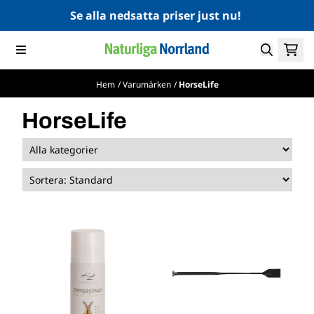
Hoppa till innehåll
Se alla nedsatta priser just nu!
Hem
/
Varumärken
/
HorseLife
HorseLife