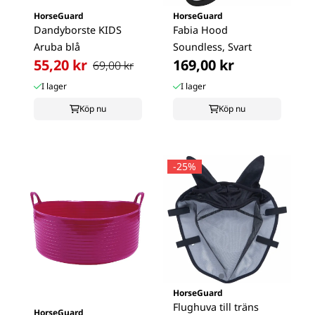
HorseGuard
HorseGuard
Dandyborste KIDS
Fabia Hood
Aruba blå
Soundless, Svart
55,20 kr
169,00 kr
69,00 kr
I lager
I lager
Köp nu
Köp nu
-25%
HorseGuard
Flughuva till träns
HorseGuard