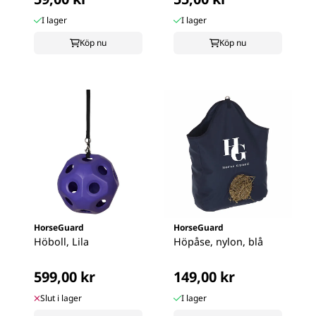
I lager
I lager
Köp nu
Köp nu
HorseGuard
HorseGuard
Höboll, Lila
Höpåse, nylon, blå
599,00 kr
149,00 kr
Slut i lager
I lager