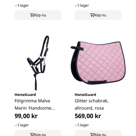
I lager
I lager
Köp nu
Köp nu
HorseGuard
HorseGuard
Fölgrimma Malva
Glitter schabrak,
Marin 'Handsome
allround, rosa
99,00 kr
569,00 kr
Boy'
I lager
I lager
Köp nu
Köp nu