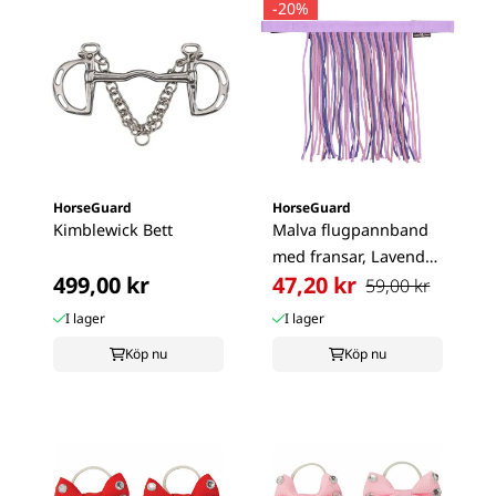
-20%
HorseGuard
HorseGuard
Kimblewick Bett
Malva flugpannband
med fransar, Lavender
499,00 kr
47,20 kr
Ponny
59,00 kr
I lager
I lager
Köp nu
Köp nu