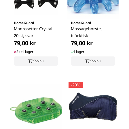
HorseGuard
HorseGuard
Manrosetter Crystal
Massageborste,
20 st, svart
bläckfisk
79,00 kr
79,00 kr
Slut i lager
I lager
Köp nu
Köp nu
-20%