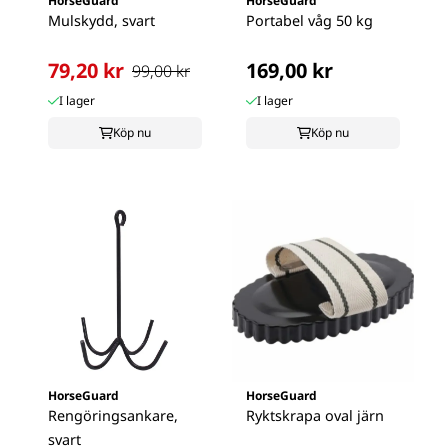
HorseGuard
HorseGuard
Mulskydd, svart
Portabel våg 50 kg
79,20 kr
169,00 kr
99,00 kr
I lager
I lager
Köp nu
Köp nu
HorseGuard
HorseGuard
Rengöringsankare,
Ryktskrapa oval järn
svart