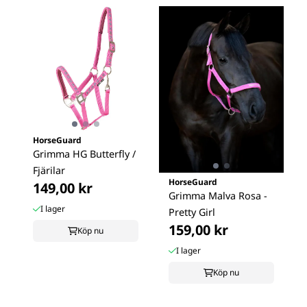
HorseGuard
Grimma HG Butterfly /
Fjärilar
HorseGuard
149,00 kr
Grimma Malva Rosa -
I lager
Pretty Girl
159,00 kr
Köp nu
I lager
Köp nu