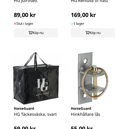
HG Julrosett
HG Renluva til häst
89,00 kr
169,00 kr
Slut i lager
I lager
Köp nu
Köp nu
HorseGuard
HorseGuard
HG Täckesväska, svart
Hinkhållare lås
59,00 kr
55,00 kr