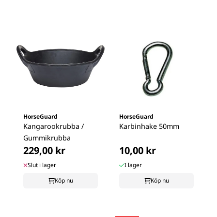
HorseGuard
HorseGuard
Kangarookrubba /
Karbinhake 50mm
Gummikrubba
229,00 kr
10,00 kr
Slut i lager
I lager
Köp nu
Köp nu