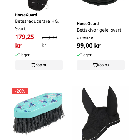
HorseGuard
Betesreducerare HG,
HorseGuard
Svart
Bettskivor gele, svart,
179,25
239,00
onesize
kr
99,00 kr
kr
I lager
I lager
Köp nu
Köp nu
-20%