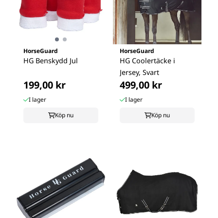
HorseGuard
HorseGuard
HG Benskydd Jul
HG Coolertäcke i
Jersey, Svart
199,00 kr
499,00 kr
I lager
I lager
Köp nu
Köp nu