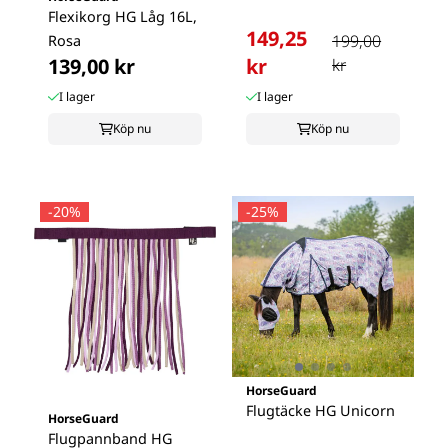
Flexikorg HG Låg 16L,
149,25
199,00
Rosa
139,00 kr
kr
kr
I lager
I lager
Köp nu
Köp nu
-20%
-25%
HorseGuard
Flugtäcke HG Unicorn
HorseGuard
Flugpannband HG