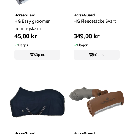
HorseGuard
HorseGuard
HG Easy groomer
HG Fleecetäcke Svart
fällningskam
45,00 kr
349,00 kr
I lager
I lager
Köp nu
Köp nu
HorseGuard
HorseGuard