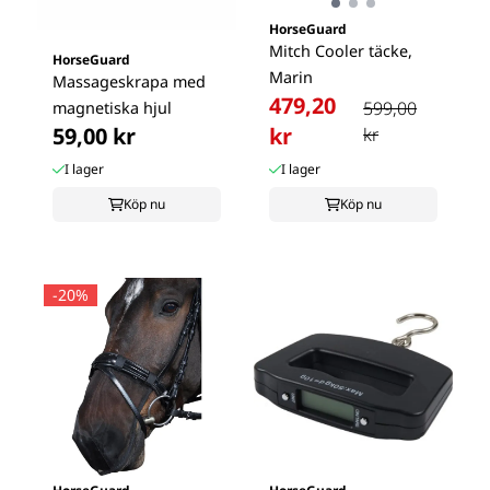
HorseGuard
Mitch Cooler täcke,
HorseGuard
Marin
Massageskrapa med
479,20
599,00
magnetiska hjul
59,00 kr
kr
kr
I lager
I lager
Köp nu
Köp nu
-20%