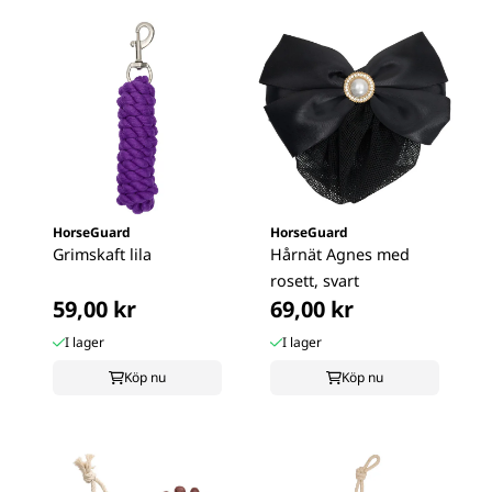
HorseGuard
HorseGuard
Grimskaft lila
Hårnät Agnes med
rosett, svart
59,00 kr
69,00 kr
I lager
I lager
Köp nu
Köp nu