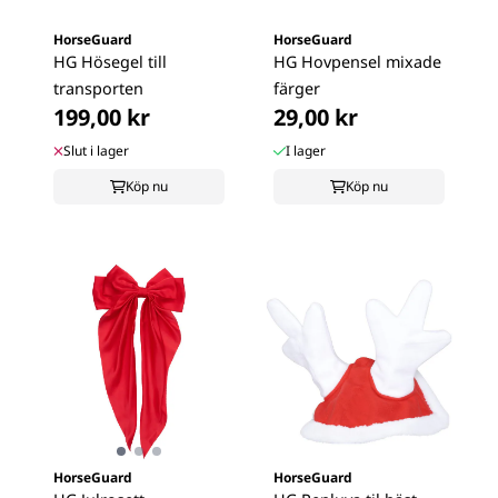
HorseGuard
HorseGuard
HG Hösegel till
HG Hovpensel mixade
transporten
färger
199,00 kr
29,00 kr
Slut i lager
I lager
Köp nu
Köp nu
HorseGuard
HorseGuard