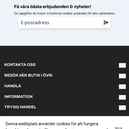
Få våra bästa erbjudanden & nyheter!
De uppgifter du matar in kommer endast användas till våra nyhetsbrev.
KONTAKTA OSS
Varmt välkommen att kontakta oss om du har några frågor!
BESÖK VÅR BUTIK I ÖVIK
Naturliga Norrland AB
HANDLA
info@naturliganorrland.se
Hästmarksvägen 3L
Villkor
891 38 Örnsköldsvik
INFORMATION
Telefon 073-141 75 03
Om oss
TRYGG HANDEL
Sommartider:
Kontakta oss
Vi skickar ditt paket med Schenker, normalt inom 1-2
Måndag & torsdag 10-18
Nyhetsbrev
arbetsdagar. Handlar du för över 750 kr bjuder vi på frakten.
Skapa konto
Tisdag - onsdag 10-17
Denna webbplats använder cookies för att fungera
Betala tryggt och enkelt med Klarna.
Fredagar 10-17
Drivs av