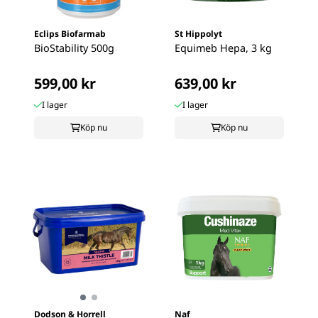
Eclips Biofarmab
St Hippolyt
BioStability 500g
Equimeb Hepa, 3 kg
599,00 kr
639,00 kr
I lager
I lager
Köp nu
Köp nu
Dodson & Horrell
Naf