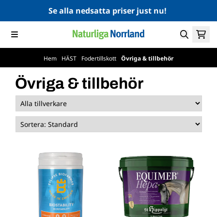
Hoppa till innehåll
Se alla nedsatta priser just nu!
Hem
/
HÄST
/
Fodertillskott
/
Övriga & tillbehör
Övriga & tillbehör