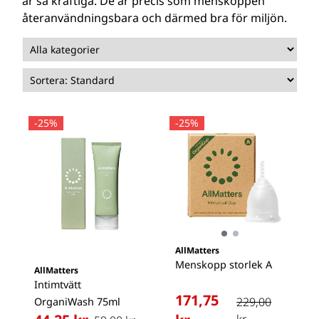
är så kraftiga. De är precis som menskoppen
återanvändningsbara och därmed bra för miljön.
-25%
-25%
AllMatters
Menskopp storlek A
AllMatters
Intimtvätt
171,75
229,00
OrganiWash 75ml