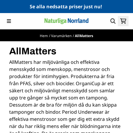
Hoppa till innehåll
Se alla nedsatta priser just nu!
Hem
/
Varumärken
/
AllMatters
AllMatters
AllMatters har miljövänliga och effektiva
mensskydd som menskopp, menstrosor och
produkter för intimhygien. Produkterna är fria
från PFAS, silver och biocider.
OrganiCup är ett
säkert och miljövänligt mensskydd som samlar
upp tre gånger så mycket som en tampong.
Dessutom är de bra för miljön då du kan skippa
tamponger och bindor. Period Underwear är
effektiva menstrosor som ger dig ett extra skydd
när du har riklig mens eller när blödningarna inte