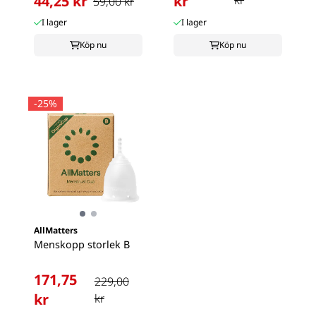
44,25 kr
kr
kr
59,00 kr
I lager
I lager
Köp nu
Köp nu
-25%
AllMatters
Menskopp storlek B
171,75
229,00
kr
kr