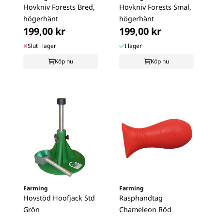
Hovkniv Forests Bred,
Hovkniv Forests Smal,
högerhänt
högerhänt
199,00 kr
199,00 kr
Slut i lager
I lager
Köp nu
Köp nu
Farming
Farming
Hovstöd Hoofjack Std
Rasphandtag
Grön
Chameleon Röd