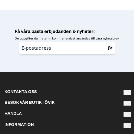
Få våra bästa erbjudanden & nyheter!
De uppgifter du matar in kommer endast användas till våra nyhetsbrev.
KONTAKTA OSS
Varmt välkommen att kontakta oss om du har några frågor!
BESÖK VÅR BUTIK I ÖVIK
Naturliga Norrland AB
HANDLA
info@naturliganorrland.se
Hästmarksvägen 3L
Villkor
891 38 Örnsköldsvik
INFORMATION
Telefon 073-141 75 03