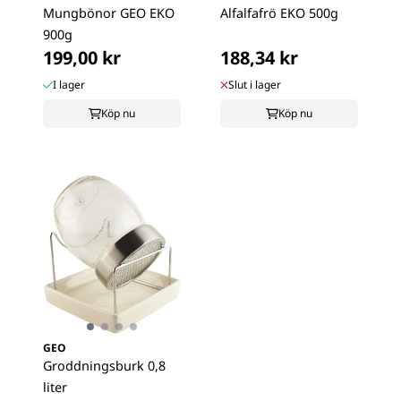
Mungbönor GEO EKO
Alfalfafrö EKO 500g
900g
199,00 kr
188,34 kr
I lager
Slut i lager
Köp nu
Köp nu
GEO
Groddningsburk 0,8
liter