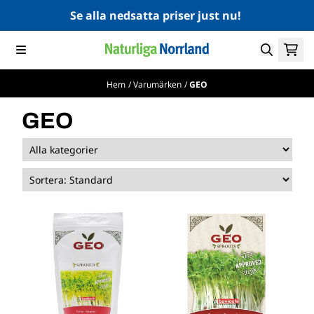
Hoppa till innehåll
Se alla nedsatta priser just nu!
Hem
/
Varumärken
/
GEO
GEO