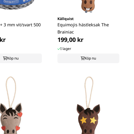
Källquist
+ 3 mm vit/svart 500
Equimojis hästleksak The
Brainiac
kr
199,00 kr
I lager
Köp nu
Köp nu