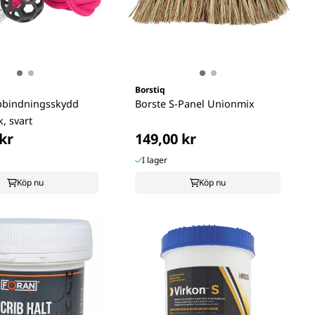
Borstiq
pbindningsskydd
Borste S-Panel Unionmix
k, svart
kr
149,00 kr
I lager
Köp nu
Köp nu