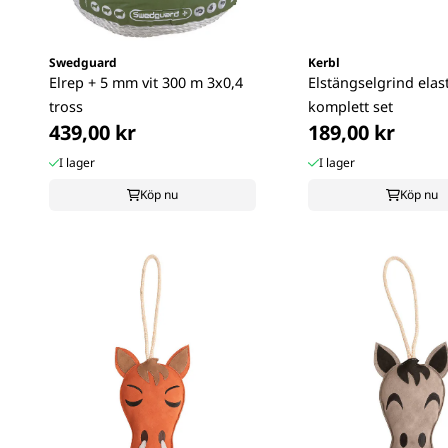
Swedguard
Kerbl
Elrep + 5 mm vit 300 m 3x0,4
Elstängselgrind elast
tross
komplett set
439,00 kr
189,00 kr
I lager
I lager
Köp nu
Köp nu