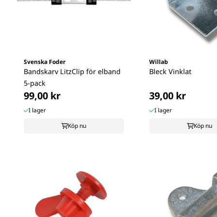
Svenska Foder
Willab
Bandskarv LitzClip för elband
Bleck Vinklat
5-pack
99,00 kr
39,00 kr
I lager
I lager
Köp nu
Köp nu