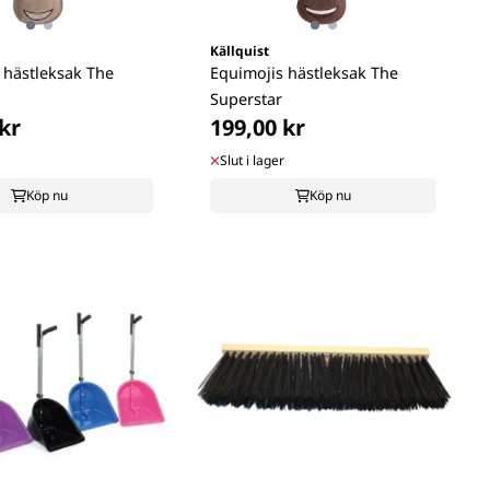
Källquist
 hästleksak The
Equimojis hästleksak The
Superstar
kr
199,00 kr
Slut i lager
Köp nu
Köp nu