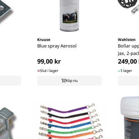
Kruuse
Wahlsten
Blue spray Aerosol
Bollar up
Jax, 2-pac
99,00 kr
249,00 
Slut i lager
I lager
Köp nu