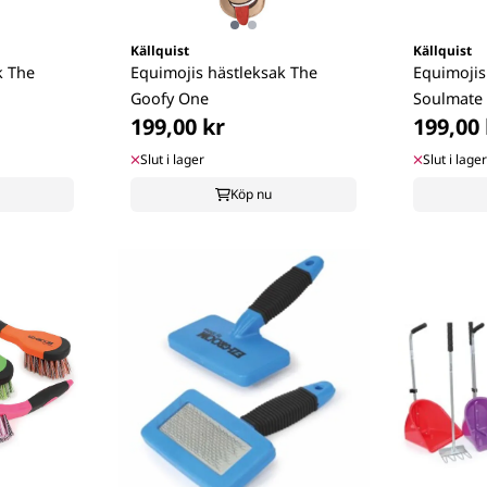
Källquist
Källquist
k The
Equimojis hästleksak The
Equimojis
Goofy One
Soulmate
199,00 kr
199,00 
Slut i lager
Slut i lager
Köp nu