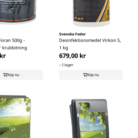
Svenska Foder
Foran 500g -
Desinfektionsmedel Virkon S,
r krubbitning
1 kg
kr
679,00 kr
I lager
Köp nu
Köp nu