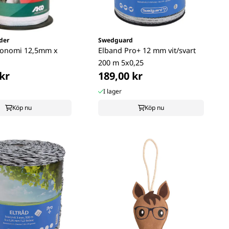
der
Swedguard
konomi 12,5mm x
Elband Pro+ 12 mm vit/svart
200 m 5x0,25
kr
189,00 kr
I lager
Köp nu
Köp nu