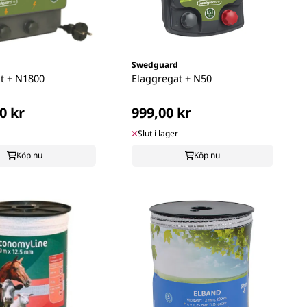
Swedguard
t + N1800
Elaggregat + N50
0 kr
999,00 kr
Slut i lager
Köp nu
Köp nu