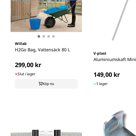
Willab
H2Go Bag, Vattensäck 80 L
V-plast
Aluminiumskaft Min
299,00 kr
149,00 kr
Slut i lager
Köp nu
I lager