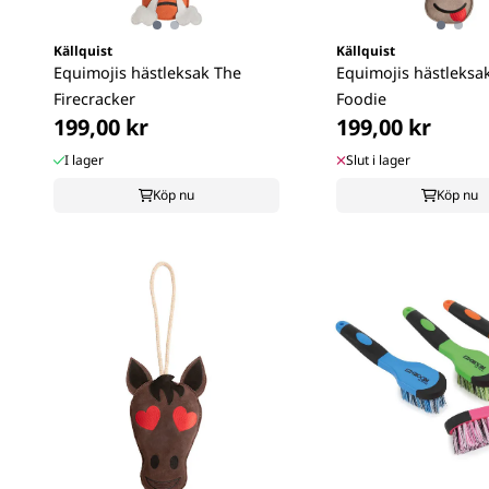
Källquist
Källquist
Equimojis hästleksak The
Equimojis hästleksa
Firecracker
Foodie
199,00 kr
199,00 kr
I lager
Slut i lager
Köp nu
Köp nu