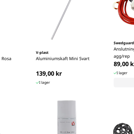
Swedguard
Anslutnin
V-plast
agg/rep
i Rosa
Aluminiumskaft Mini Svart
89,00 k
139,00 kr
I lager
I lager