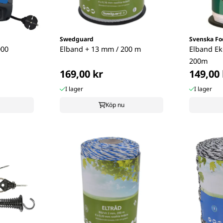
Swedguard
Svenska Fo
000
Elband + 13 mm / 200 m
Elband E
200m
169,00 kr
149,00 
I lager
I lager
Köp nu