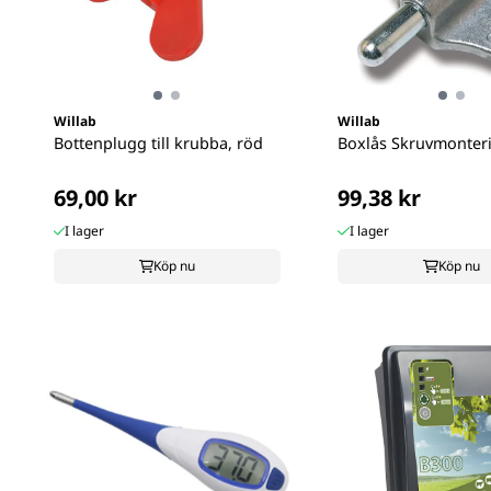
Willab
Willab
Bottenplugg till krubba, röd
Boxlås Skruvmonter
69,00 kr
99,38 kr
I lager
I lager
Köp nu
Köp nu