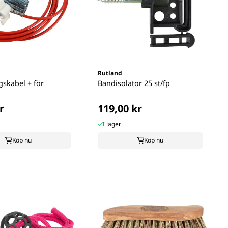
Rutland
gskabel + för
Bandisolator 25 st/fp
r
119,00 kr
I lager
Köp nu
Köp nu