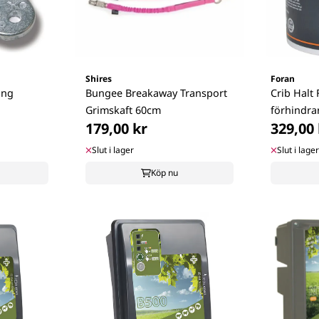
Shires
Foran
ing
Bungee Breakaway Transport
Crib Halt 
Grimskaft 60cm
förhindra
179,00 kr
329,00 
Slut i lager
Slut i lager
Köp nu