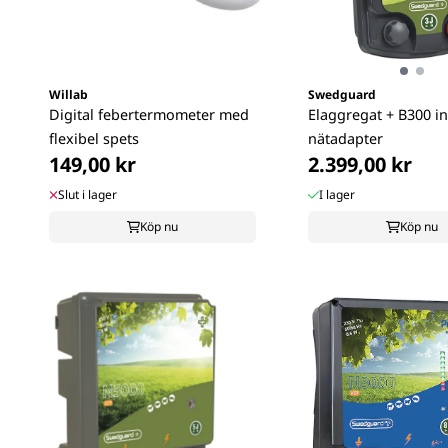
Willab
Swedguard
Digital febertermometer med
Elaggregat + B300 in
flexibel spets
nätadapter
149,00 kr
2.399,00 kr
Slut i lager
I lager
Köp nu
Köp nu