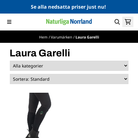
Hoppa till innehåll
Se alla nedsatta priser just nu!
Hem
/
Varumärken
/
Laura Garelli
Laura Garelli