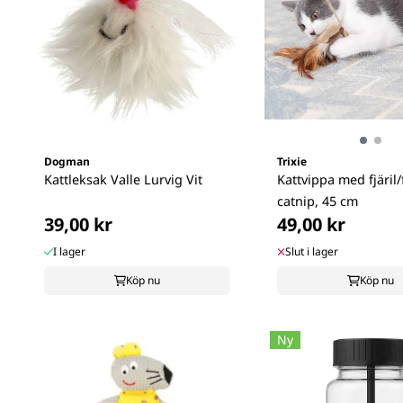
Dogman
Trixie
Kattleksak Valle Lurvig Vit
Kattvippa med fjäril/
catnip, 45 cm
39,00 kr
49,00 kr
I lager
Slut i lager
Köp nu
Köp nu
Ny