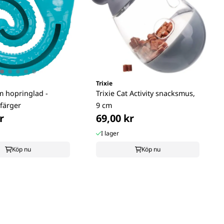
Trixie
 hopringlad -
Trixie Cat Activity snacksmus,
färger
9 cm
r
69,00 kr
I lager
Köp nu
Köp nu