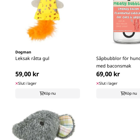
Dogman
Leksak råtta gul
Såpbubblor för hund
med baconsmak
59,00 kr
69,00 kr
Slut i lager
Slut i lager
Köp nu
Köp nu