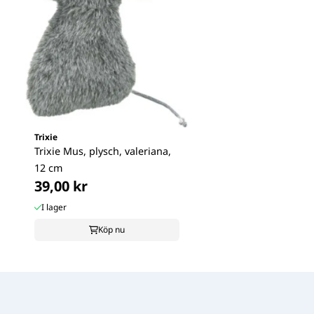
Trixie
Trixie Mus, plysch, valeriana,
12 cm
39,00 kr
I lager
Köp nu