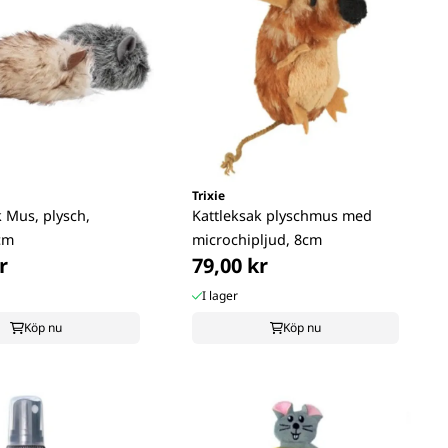
Trixie
k Mus, plysch,
Kattleksak plyschmus med
 cm
microchipljud, 8cm
r
79,00 kr
I lager
Köp nu
Köp nu