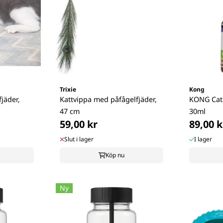
Trixie
Kong
fjäder,
Kattvippa med påfågelfjäder,
KONG Cat
47 cm
30ml
59,00 kr
89,00 k
Slut i lager
I lager
Köp nu
Ny