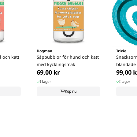
Dogman
Trixie
 och katt
Såpbubblor för hund och katt
Snacksorm
med kycklingsmak
blandade 
69,00 kr
99,00 k
I lager
I lager
Köp nu