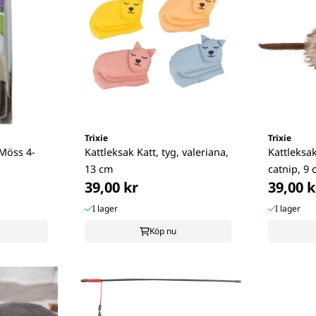
Trixie
Trixie
Möss 4-
Kattleksak Katt, tyg, valeriana,
Kattleksa
13 cm
catnip, 9
39,00 kr
39,00 k
I lager
I lager
Köp nu