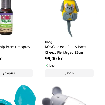
Kong
nip Premium spray
KONG Leksak Pull-A-Partz
Cheezy Flerfärgad 23cm
r
99,00 kr
I lager
Köp nu
Köp nu