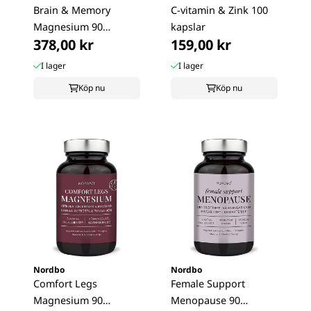
Brain & Memory
C-vitamin & Zink 100
Magnesium 90
kapslar
378,00 kr
159,00 kr
kapslar
I lager
I lager
Köp nu
Köp nu
Nordbo
Nordbo
Comfort Legs
Female Support
Magnesium 90
Menopause 90