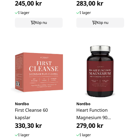
245,00 kr
283,00 kr
kapslar
kapslar
I lager
I lager
Köp nu
Köp nu
Nordbo
Nordbo
First Cleanse 60
Heart Function
kapslar
Magnesium 90
330,30 kr
279,00 kr
kapslar
I lager
I lager