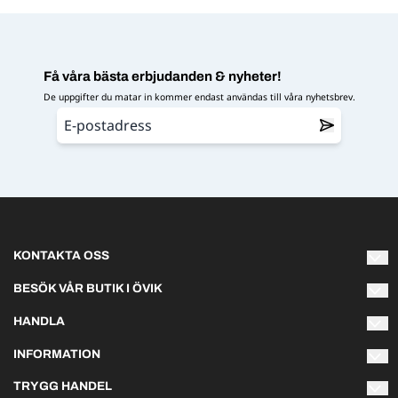
Få våra bästa erbjudanden & nyheter!
De uppgifter du matar in kommer endast användas till våra nyhetsbrev.
KONTAKTA OSS
Varmt välkommen att kontakta oss om du har några frågor!
BESÖK VÅR BUTIK I ÖVIK
Naturliga Norrland AB
HANDLA
info@naturliganorrland.se
Hästmarksvägen 3L
Villkor
891 38 Örnsköldsvik
INFORMATION
Telefon 073-141 75 03
Om oss
TRYGG HANDEL
Sommartider:
Kontakta oss