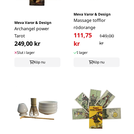
Meva Varor & Design
Massage tofflor
Meva Varor & Design
rödorange
Archangel power
111,75
149,00
Tarot
249,00 kr
kr
kr
Slut i lager
I lager
Köp nu
Köp nu