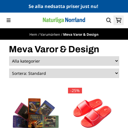
Hoppa till innehåll
Se alla nedsatta priser just nu!
Hem
/
Varumärken
/
Meva Varor & Design
Meva Varor & Design
-25%