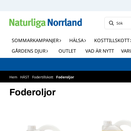
Hoppa till innehåll
SOMMARKAMPANJER
HÄLSA
KOSTTILLSKOTT
GÅRDENS DJUR
OUTLET
VAD ÄR NYTT
VAR
Hem
/
HÄST
/
Fodertillskott
/
Foderoljor
Foderoljor