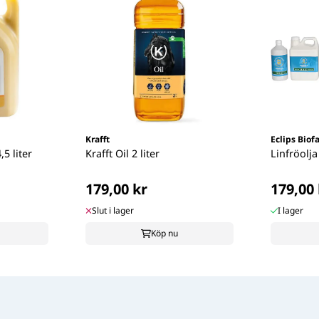
Krafft
Eclips Bio
5 liter
Krafft Oil 2 liter
Linfröolja
179,00 kr
179,00 
Slut i lager
I lager
Köp nu