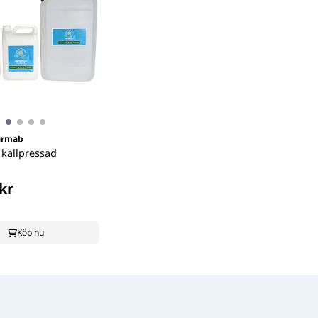
farmab
 kallpressad
kr
Köp nu