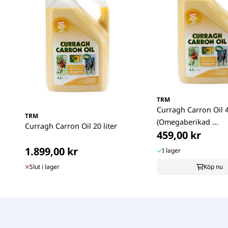
TRM
Curragh Carron Oil 4,
TRM
(Omegaberikad ...
Curragh Carron Oil 20 liter
459,00 kr
1.899,00 kr
I lager
Slut i lager
Köp nu