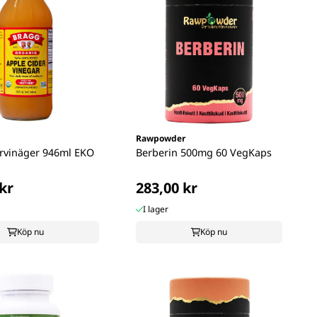
Rawpowder
rvinäger 946ml EKO
Berberin 500mg 60 VegKaps
kr
283,00 kr
I lager
Köp nu
Köp nu