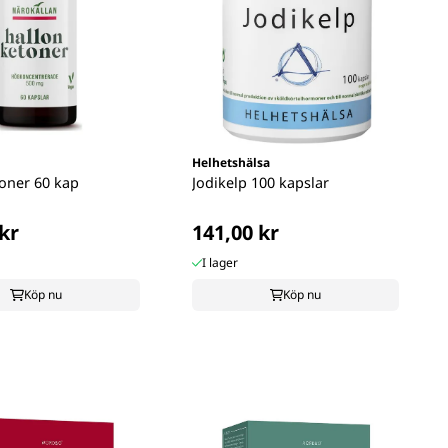
Helhetshälsa
oner 60 kap
Jodikelp 100 kapslar
kr
141,00 kr
I lager
Köp nu
Köp nu