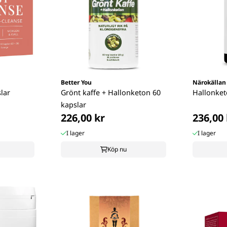
Better You
Närokällan
slar
Grönt kaffe + Hallonketon 60
Hallonket
kapslar
226,00 kr
236,00 
I lager
I lager
Köp nu