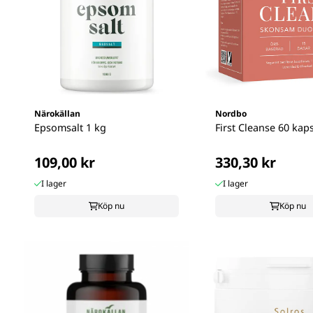
Närokällan
Nordbo
Epsomsalt 1 kg
First Cleanse 60 kap
109,00 kr
330,30 kr
I lager
I lager
Köp nu
Köp nu