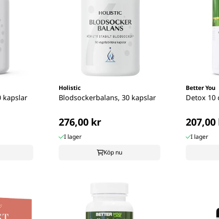
Holistic
Better You
0 kapslar
Blodsockerbalans, 30 kapslar
Detox 10 
276,00 kr
207,00 
I lager
I lager
Köp nu