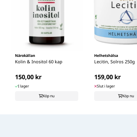
Närokällan
Helhetshälsa
Kolin & Inositol 60 kap
Lecitin, Solros 250g
150,00 kr
159,00 kr
I lager
Slut i lager
Köp nu
Köp nu