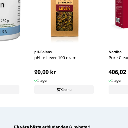
pH-Balans
Nordbo
pH-te Lever 100 gram
Pure Clea
90,00 kr
406,02 
I lager
I lager
Köp nu
Få våra bästa erbjudanden & nyheter!