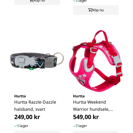
Köp nu
I lager
Köp nu
Hurtta
Hurtta
Hurtta Razzle-Dazzle
Hurtta Weekend
halsband, svart
Warrior hundsele,
249,00 kr
549,00 kr
Ruby
I lager
I lager