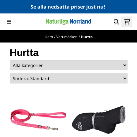
Hoppa till innehåll
Se alla nedsatta priser just nu!
Hem
/
Varumärken
/
Hurtta
Hurtta