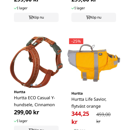
I lager
I lager
Köp nu
Köp nu
-25%
Hurtta
Hurtta
Hurtta ECO Casual Y-
Hurtta Life Savior,
hundsele, Cinnamon
flytväst orange
299,00 kr
344,25
459,00
kr
kr
I lager