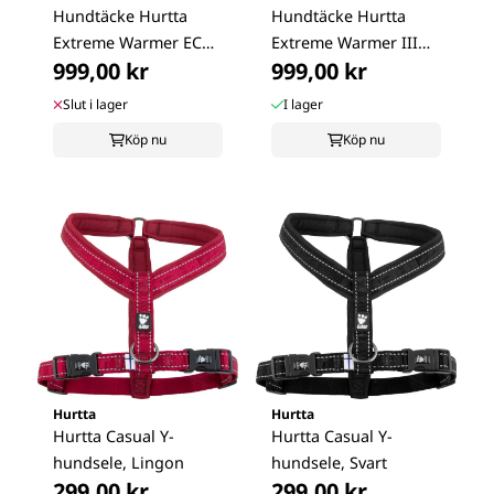
Hundtäcke Hurtta
Hundtäcke Hurtta
Extreme Warmer ECO
Extreme Warmer III
999,00 kr
999,00 kr
hallon
ECO Raven
Slut i lager
I lager
Köp nu
Köp nu
Hurtta
Hurtta
Hurtta Casual Y-
Hurtta Casual Y-
hundsele, Lingon
hundsele, Svart
299,00 kr
299,00 kr