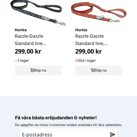
Hurtta
Hurtta
Razzle-Dazzle
Razzle-Dazzle
Standard line
Standard line,
299,00 kr
299,00 kr
180cm/25mm, ...
Beetroot
I lager
Slut i lager
Köp nu
Köp nu
Få våra bästa erbjudanden & nyheter!
De uppgifter du matar in kommer endast användas till våra nyhetsbrev.