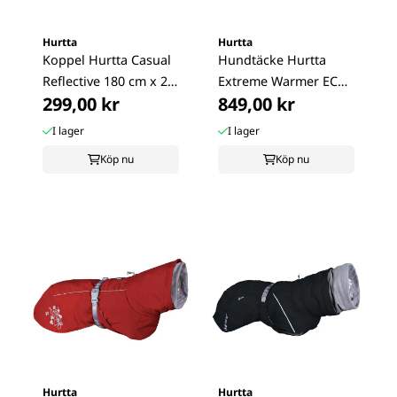
Hurtta
Hurtta
Koppel Hurtta Casual
Hundtäcke Hurtta
Reflective 180 cm x 20
Extreme Warmer ECO
299,00 kr
849,00 kr
mm, ...
Blackberry
I lager
I lager
Köp nu
Köp nu
Hurtta
Hurtta