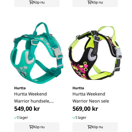
Köp nu
Köp nu
Hurtta
Hurtta
Hurtta Weekend
Hurtta Weekend
Warrior hundsele,
Warrior Neon sele
549,00 kr
569,00 kr
Turkos
I lager
I lager
Köp nu
Köp nu