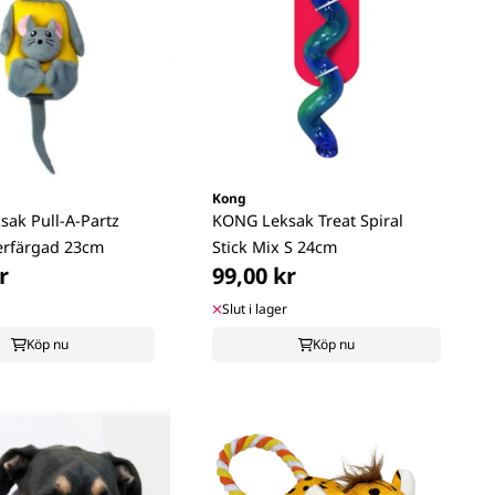
Kong
ak Pull-A-Partz
KONG Leksak Treat Spiral
erfärgad 23cm
Stick Mix S 24cm
r
99,00 kr
Slut i lager
Köp nu
Köp nu