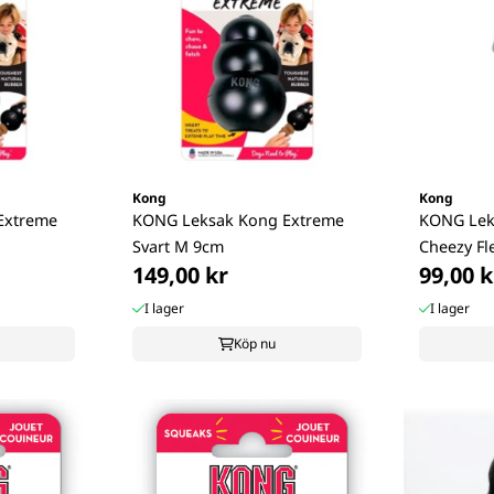
Kong
Kong
Extreme
KONG Leksak Kong Extreme
KONG Leks
Svart M 9cm
Cheezy Fl
149,00 kr
99,00 k
I lager
I lager
Köp nu