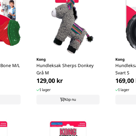
Kong
Kong
 Bone M/L
Hundleksak Sherps Donkey
Hundleksa
Grå M
Svart S
129,00 kr
169,00 
I lager
I lager
Köp nu