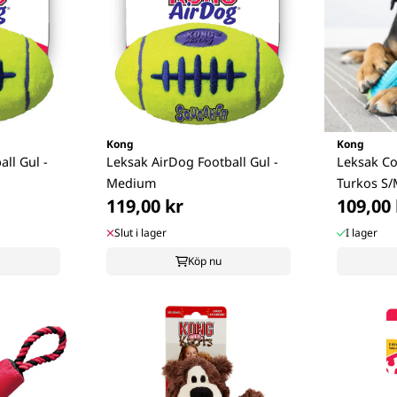
Kong
Kong
ll Gul -
Leksak AirDog Football Gul -
Leksak Co
Medium
Turkos S
119,00 kr
109,00 
Slut i lager
I lager
Köp nu