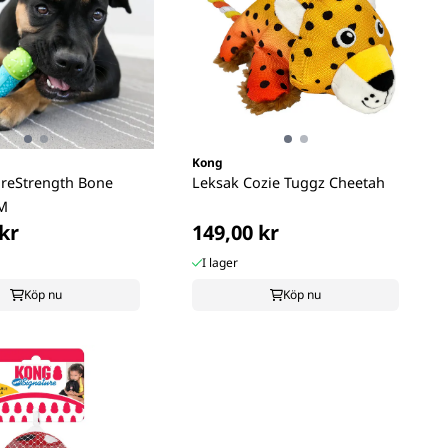
Kong
reStrength Bone
Leksak Cozie Tuggz Cheetah
/M
kr
149,00 kr
I lager
Köp nu
Köp nu