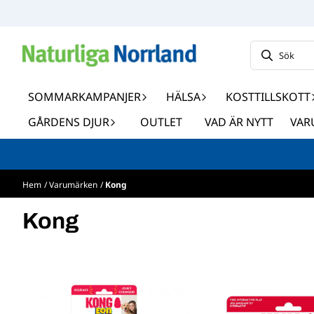
Hoppa till innehåll
SOMMARKAMPANJER
HÄLSA
KOSTTILLSKOTT
GÅRDENS DJUR
OUTLET
VAD ÄR NYTT
VAR
Hem
/
Varumärken
/
Kong
Kong