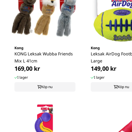
Kong
Kong
KONG Leksak Wubba Friends
Leksak AirDog Footba
Mix L 41cm
Large
169,00 kr
149,00 kr
I lager
I lager
Köp nu
Köp nu