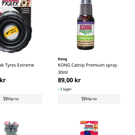
Kong
k Tyres Extreme
KONG Catnip Premium spray
30ml
kr
89,00 kr
I lager
Köp nu
Köp nu