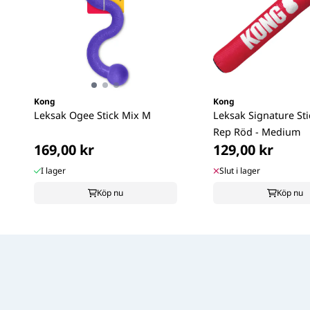
Kong
Kong
Leksak Ogee Stick Mix M
Leksak Signature St
Rep Röd - Medium
169,00 kr
129,00 kr
I lager
Slut i lager
Köp nu
Köp nu