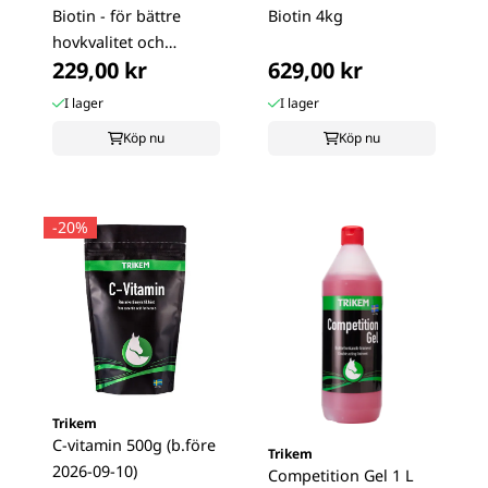
Biotin - för bättre
Biotin 4kg
hovkvalitet och
229,00 kr
629,00 kr
proteinupptag
I lager
I lager
Köp nu
Köp nu
-20%
Trikem
C-vitamin 500g (b.före
Trikem
2026-09-10)
Competition Gel 1 L