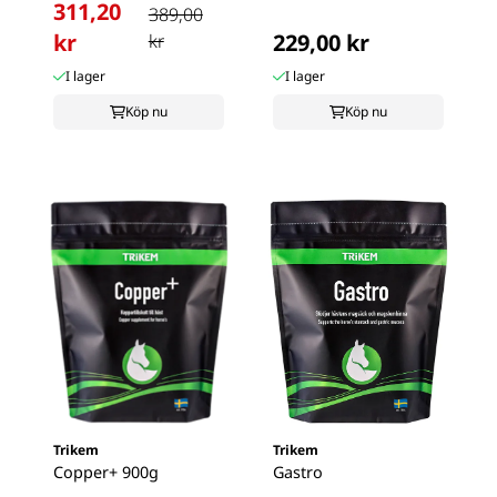
311,20
389,00
kr
229,00 kr
kr
I lager
I lager
Köp nu
Köp nu
Trikem
Trikem
Copper+ 900g
Gastro