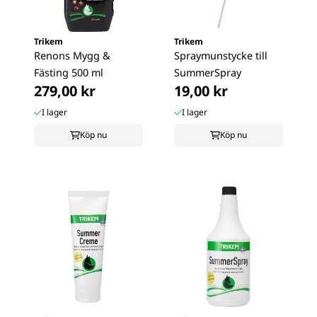
Trikem
Trikem
Renons Mygg &
Spraymunstycke till
Fästing 500 ml
SummerSpray
279,00 kr
19,00 kr
I lager
I lager
Köp nu
Köp nu