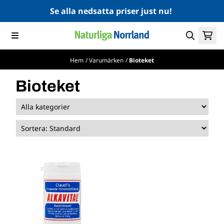
Hoppa till innehåll
Se alla nedsatta priser just nu!
Hem
/
Varumärken
/
Bioteket
Bioteket