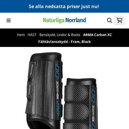
Hoppa till innehåll
Se alla nedsatta priser just nu!
Hem
/
HÄST
/
Benskydd, Lindor & Boots
/
ARMA Carbon XC
Fälttävlansskydd - Fram, Black