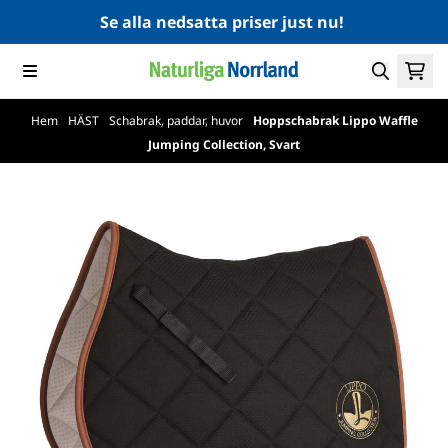
Hoppa till innehåll
Se alla nedsatta priser just nu!
Hem
/
HÄST
/
Schabrak, paddar, huvor
/
Hoppschabrak Lippo Waffle
Jumping Collection, Svart