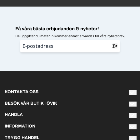
Få våra bästa erbjudanden & nyheter!
De uppgifter du matar in kommer endast användas till våra nyhetsbrev.
KONTAKTA OSS
Varmt välkommen att kontakta oss om du har några frågor!
BESÖK VÅR BUTIK I ÖVIK
Naturliga Norrland AB
HANDLA
info@naturliganorrland.se
Hästmarksvägen 3L
Villkor
891 38 Örnsköldsvik
INFORMATION
Telefon 073-141 75 03
Om oss
TRYGG HANDEL
Sommartider:
Kontakta oss