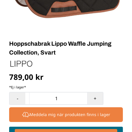
Hoppschabrak Lippo Waffle Jumping
Collection, Svart
789,00 kr
*Ej i lager*
-
+
Meddela mig när produkten finns i lager