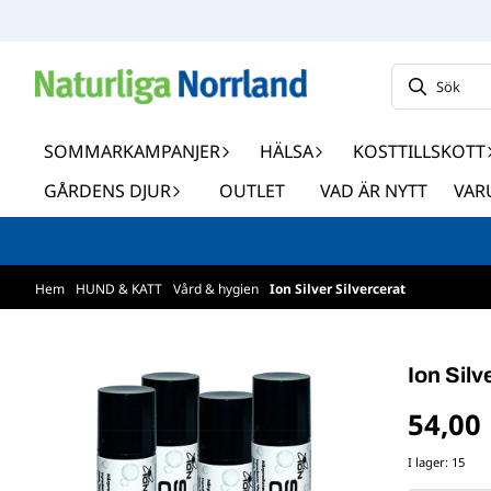
Hoppa till innehåll
SOMMARKAMPANJER
HÄLSA
KOSTTILLSKOTT
GÅRDENS DJUR
OUTLET
VAD ÄR NYTT
VAR
Hem
/
HUND & KATT
/
Vård & hygien
/
Ion Silver Silvercerat
Ion Silv
54,00
I lager
: 15