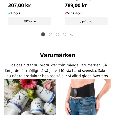
207,00 kr
789,00 kr
Collection, ...
I lager
Slut i lager
Köp nu
Köp nu
Varumärken
Hos oss hittar du produkter från många varumärken. Så
långt det är möjligt så väljer vi i första hand svenska. Saknar
du några produkter hos oss så blir vi alltid glada över tips.