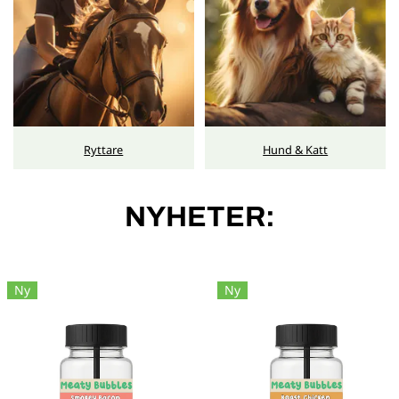
Ryttare
Hund & Katt
NYHETER:
Ny
Ny