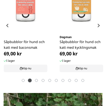
Dogman
Kruuse
Rough Play Hundleksak
Digital febertermometer
Krokodil Gummi Grön
99,00 kr
99,00 kr
I lager
I lager
Köp nu
Köp nu